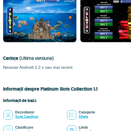
Cerințe
(Ultima versiune)
Necesar Android 2.2.x sau mai recent
Informații despre Platinum Slots Collection 1.1
Informații de bază
Dezvoltator
Categorie
Scott Cawthon
Altele
Clasificare
Limbi