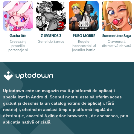
Gacha Life
Z LEGENDS 3
PUBG MOBILE
Summertime Saga
Creează-ți
Geneildo Santos
Regele
O aventură
propriile
incontestabil al
distractivă de vară
personaje și
jocurilor battle
trăiește o mie de
royale pe Android
aventuri
Uptodown este un magazin multi-platformă de aplicații
specializat în Android. Scopul nostru este să oferim acces
gratuit și deschis la un catalog extins de aplicații, fără
restricții, oferind în același timp o platformă legală de
distribuție, accesibilă din orice browser și, de asemenea, prin
aplicația nativă oficială.