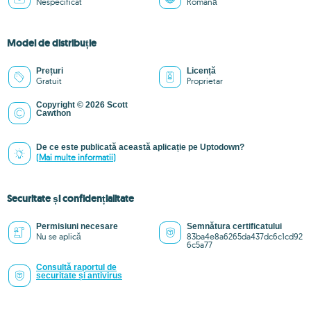
Nespecificat
Română
Model de distribuție
Prețuri
Licență
Gratuit
Proprietar
Copyright © 2026 Scott
Cawthon
De ce este publicată această aplicație pe Uptodown?
(Mai multe informatii)
Securitate și confidențialitate
Permisiuni necesare
Semnătura certificatului
Nu se aplică
83ba4e8a6265da437dc6c1cd92
6c5a77
Consultă raportul de
securitate și antivirus