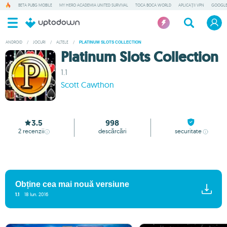
BETA PUBG MOBILE
MY HERO ACADEMIA UNITED SURVIVAL
TOCA BOCA WORLD
APLICAȚII VPN
GOOGLE
ANDROID
/
JOCURI
/
ALTELE
/
PLATINUM SLOTS COLLECTION
Platinum Slots Collection
1.1
Scott Cawthon
3.5
998
2
recenzii
descărcări
securitate
Obține cea mai nouă versiune
1.1
18 Iun. 2016